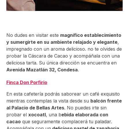
No dudes en visitar este
magnífico establecimiento
y sumergirte en su ambiente relajado y elegante
,
impregnado con un aroma delicioso. no te olvides de
probar la Cáscara de Cacao y acompáñala con una
deliciosa tarta. Su única dirección se encuentra en
Avenida Mazatlán 32, Condesa
.
Finca Don Porfirio
En esta cafetería podrás saborear un café exquisito
mientras contemplas la vista desde su
balcón frente
al Palacio de Bellas Artes
. No puedes irte sin
probar el
xocoatl
, una b
ebida elaborada con
cacao
que seguramente complacerá tu paladar.
Acompáñala con un
delicioso pastel de zanahoria