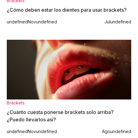
Brackets
¿Cómo deben estar los dientes para usar brackets?
undefined
Nov
undefined
Jul
undefined
Brackets
¿Cuánto cuesta ponerse brackets solo arriba?
¿Puedo llevarlos así?
undefined
Nov
undefined
Ago
undefined