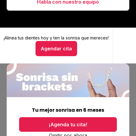
Habla con nuestro equipo
¡Alinea tus dientes hoy y
Alinea tus dientes hoy y ten la sonrisa que mereces
ten la sonrisa que mereces!
Agendar cita
Hablar con un asesor
Empresa
Ubicaciones
Tu mejor sonrisa en 6 meses
Bolsa de trabajo
Blog
¡Agenda tu cita!
Productos
Omitir por ahora