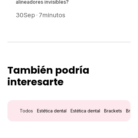
alineadores invisibles?
30
Sep
7
minutos
También podría
interesarte
Todos
Estética dental
Estética dental
Brackets
Brack