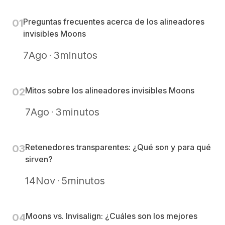
Preguntas frecuentes acerca de los alineadores
0
1
invisibles Moons
7
Ago
3
minutos
Mitos sobre los alineadores invisibles Moons
0
2
7
Ago
3
minutos
Retenedores transparentes: ¿Qué son y para qué
0
3
sirven?
14
Nov
5
minutos
Moons vs. Invisalign: ¿Cuáles son los mejores
0
4