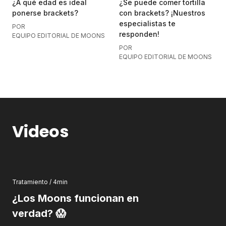
¿A qué edad es ideal
¿Se puede comer tortilla
ponerse brackets?
con brackets? ¡Nuestros
especialistas te
POR
responden!
EQUIPO EDITORIAL DE MOONS
POR
EQUIPO EDITORIAL DE MOONS
Videos
Tratamiento / 4min
¿Los Moons funcionan en
verdad? 😱